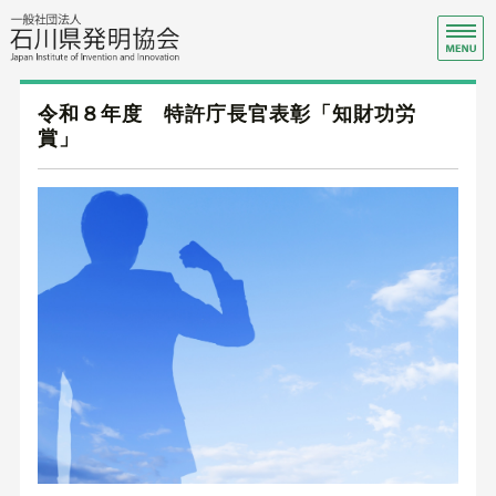
一
特
ホーム
令和８年度 特許庁長官表彰「知財功労
賞」
事業案内
セミナー・イベント
会員募集
知財総合支援窓口